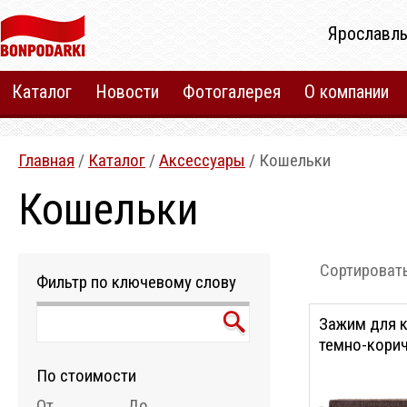
Ярославль
Каталог
Новости
Фотогалерея
О компании
Главная
/
Каталог
/
Аксесcуары
/ Кошельки
Кошельки
Сортировать
Фильтр по ключевому слову
Зажим для к
темно-кори
По стоимости
От
До