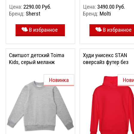
Цена:
2290.00 Руб.
Цена:
3490.00 Руб.
Бренд:
Sherst
Бренд:
Molti
В избранное
В избранное
Свитшот детский Toima
Худи унисекс STAN
Kids, серый меланж
оверсайз футер без
начёса 350, 66 (Красн
54/XXL)
Новинка
Нов