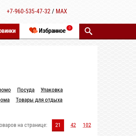
+7-960-535-47-32
/
MAX
0
овинки
Избранное
ромо
Посуда
Упаковка
дома
Товары для отдыха
оваров на странице:
21
42
102