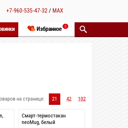
+7-960-535-47-32
/
MAX
0
овинки
Избранное
оваров на странице:
21
42
102
m,
Смарт-термостакан
neoMug, белый