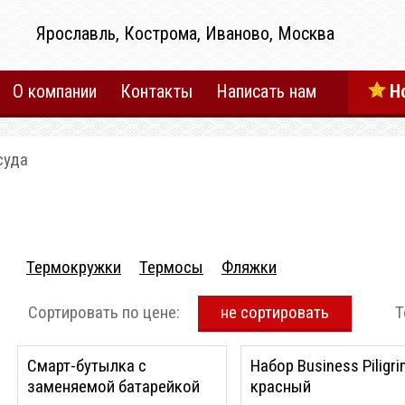
Ярославль, Кострома, Иваново, Москва
О компании
Контакты
Написать нам
Н
суда
Термокружки
Термосы
Фляжки
Сортировать по цене:
не сортировать
Т
Смарт-бутылка c
Набор Business Piligri
заменяемой батарейкой
красный