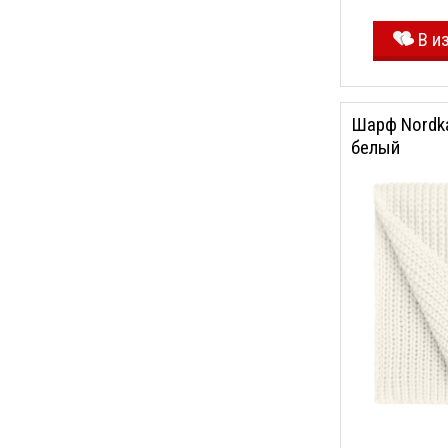
В и
Шарф Nordk
белый