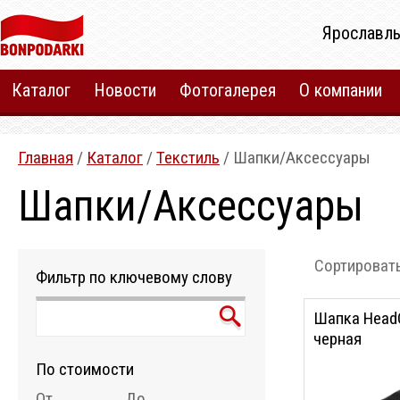
Ярославль
Каталог
Новости
Фотогалерея
О компании
Главная
/
Каталог
/
Текстиль
/ Шапки/Аксессуары
Шапки/Аксессуары
Сортировать
Фильтр по ключевому слову
Шапка HeadOn
черная
По стоимости
От
До