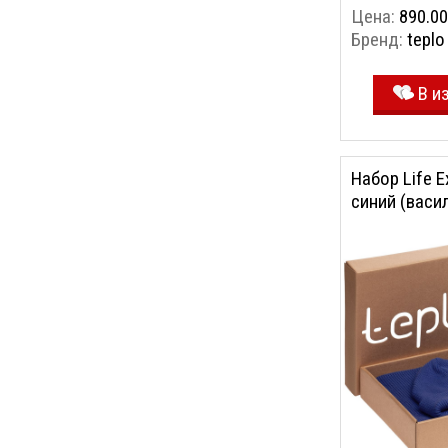
Цена:
890.00
Бренд:
teplo
В и
Набор Life E
синий (васи