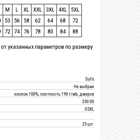
M
L
XL
XXL
3XL
4XL
5XL
0
53
56
58
62
64
68
72
9
72
74
76
78
80
84
88
 от указанных параметров по размеру
Sol's
Не выбран
хлопок 100%, плотность 190 г/мb; джерси
230.00
S5XL
25 шт.