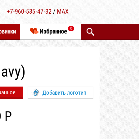
+7-960-535-47-32
/
MAX
0
овинки
Избранное
navy)
ранное
Добавить логотип
0 Р