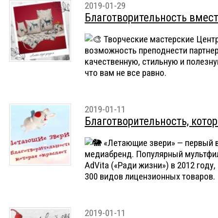
2019-01-29
Благотворительность вмест
ПОДАРОК - настольная лампа Lumo
заказе любой продукции Portobello 
Творческие мастерские Центр
возможность преподнести партнер
качественную, стильную и полезн
что вам не все равно.
2019-01-11
Благотворительность, кото
«Летающие звери» — первый 
медиабренд. Популярный мультфи
AdVita («Ради жизни») в 2012 году
300 видов лицензионных товаров.
2019-01-11