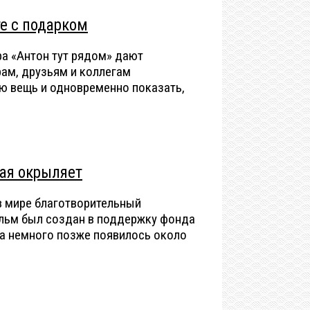
е с подарком
s с беспроводной зарядкой при
от 250 тыс. руб.
а «Антон тут рядом» дают
ам, друзьям и коллегам
ую вещь и одновременно показать,
рая окрыляет
в мире благотворительный
льм был создан в поддержку фонда
, а немного позже появилось около