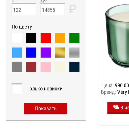
пачули, зел
₽
По цвету
Цена:
990.00
Только новинки
Бренд:
Very
В и
Показать