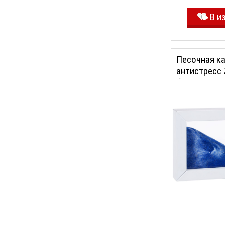
В и
Песочная ка
антистресс 
белая с син