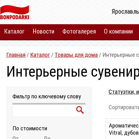
Ярославль
Каталог
Новости
Фотогалерея
О компании
Главная
/
Каталог
/
Товары для дома
/ Интерьерные 
Интерьерные сувени
Статуэтки, 
Фильтр по ключевому слову
Сортировать
Ароматичес
По стоимости
Vitral, дубо
От
До