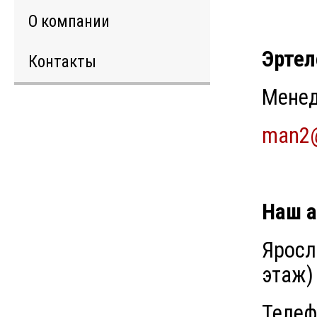
О компании
Эртел
Контакты
Менед
man2@
Наш а
Яросл
этаж)
Телеф