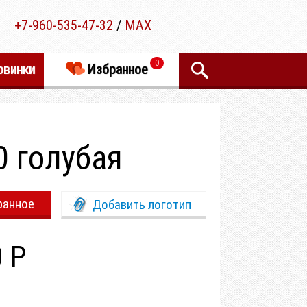
+7-960-535-47-32
/
MAX
0
овинки
Избранное
0 голубая
ранное
Добавить логотип
0 Р