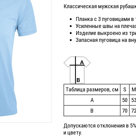
Классическая мужская рубашк
Планка с 3 пуговицами в
Усиленные швы на плеча
Изделие выкроено из тр
Запасная пуговица на вн
Таблица размеров, см
S
M
A
50
5
B
70
7
Допускаются отклонения в 5%
и цвету.