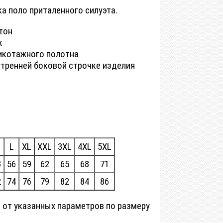
а поло приталенного силуэта.
 тон
х
икотажного полотна
утренней боковой строчке изделия
L
XL
XXL
3XL
4XL
5XL
3
56
59
62
65
68
71
2
74
76
79
82
84
86
 от указанных параметров по размеру