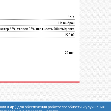
Sol's
Не выбран
эстер 65%; хлопок 35%, плотность 200 г/мb; пике
220.00
22 шт.
поддержка сайта:
нии и др.) для обеспечения работоспособности и улучшения
омпания NetRoom