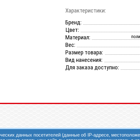
Характеристики:
Бренд:
Цвет:
Материал:
поли
Вес:
Размер товара:
Вид нанесения:
Для заказа доступно:
Разработка и 
а
ических данных посетителей (данные об IP-адресе, местоположе
к