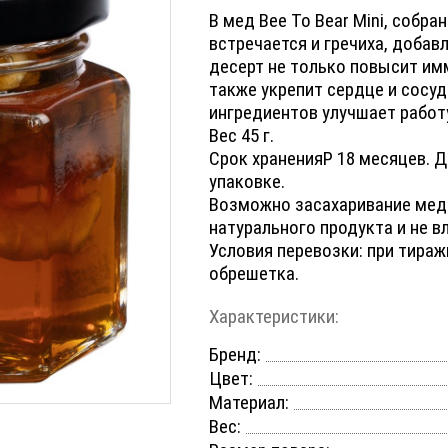
В мед Bee To Bear Mini, собра
встречается и гречиха, добав
десерт не только повысит имм
также укрепит сердце и сосуд
ингредиентов улучшает работ
Вес 45 г.
Срок храненияP 18 месяцев. Д
упаковке.
Возможно засахаривание меда
натурального продукта и не вл
Условия перевозки: при тира
обрешетка.
Характеристики:
Бренд:
Цвет:
Материал:
Вес: