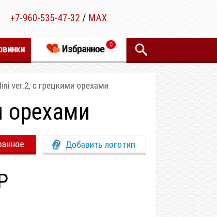
+7-960-535-47-32
/
MAX
0
овинки
Избранное
ini ver.2, с грецкими орехами
ми орехами
ранное
Добавить логотип
Р