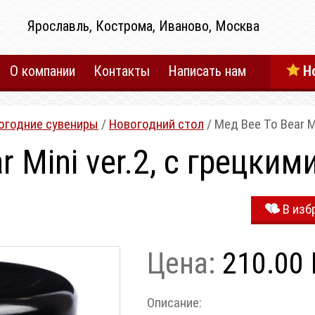
Ярославль, Кострома, Иваново, Москва
О компании
Контакты
Написать нам
Н
огодние сувениры
/
Новогодний стол
/ Мед Bee To Bear M
r Mini ver.2, с грецки
В изб
Цена:
210.00 
Описание: