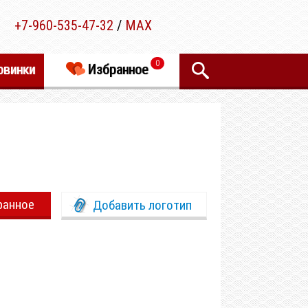
+7-960-535-47-32
/
MAX
0
овинки
Избранное
ранное
Добавить логотип